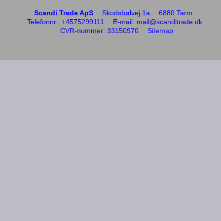
Scandi Trade ApS
Skodsbølvej 1a
6880 Tarm
Telefonnr.
:
+4575299111
E-mail
:
mail@scanditrade.dk
CVR-nummer
:
33150970
Sitemap