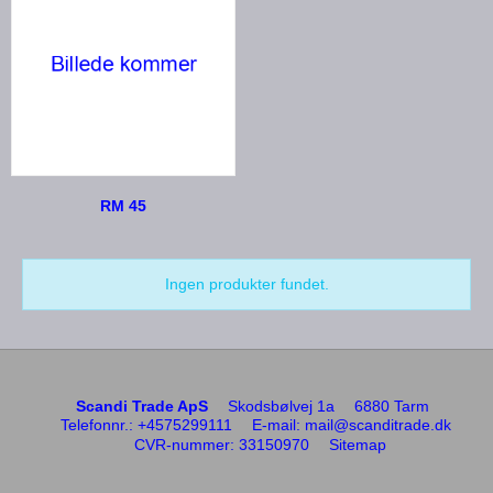
RM 45
Ingen produkter fundet.
Scandi Trade ApS
Skodsbølvej 1a
6880 Tarm
Telefonnr.
:
+4575299111
E-mail
:
mail@scanditrade.dk
CVR-nummer
:
33150970
Sitemap