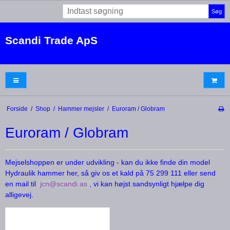
Søg
Scandi Trade ApS
Forside
/
Shop
/
Hammer mejsler
/
Euroram / Globram
Euroram / Globram
Mejselshoppen er under udvikling - kan du ikke finde din model
Hydraulik hammer her, så giv os et kald på 75 299 111 eller send
en mail til
jcn@scandi.as
,
vi kan højst sandsynligt hjælpe dig
alligevej.