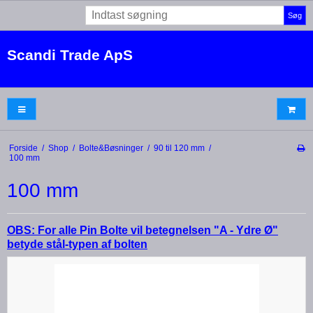
Søg
Scandi Trade ApS
Forside
/
Shop
/
Bolte&Bøsninger
/
90 til 120 mm
/
100 mm
100 mm
OBS:
For alle Pin Bolte vil betegnelsen "A - Ydre Ø"
betyde stål-typen af bolten