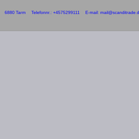
6880 Tarm
Telefonnr.
:
+4575299111
E-mail
:
mail@scanditrade.