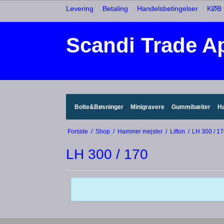
Levering
Betaling
Handelsbetingelser
KØB t
Scandi Trade A
Bolte&Bøsninger
Minigravere
Gummibælter
H
Forside
/
Shop
/
Hammer mejsler
/
Lifton
/
LH 300 / 1
LH 300 / 170