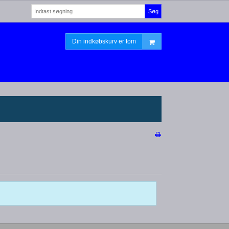
Søg
Din indkøbskurv er tom