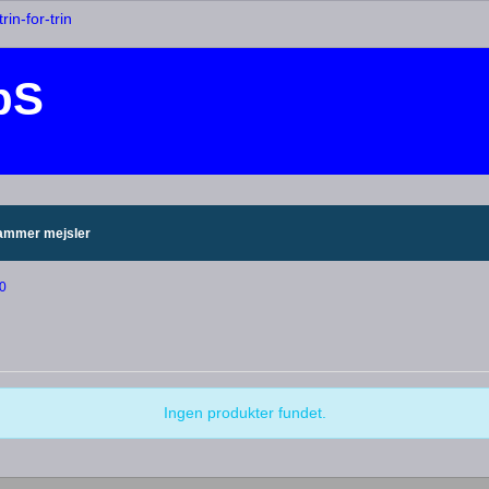
rin-for-trin
pS
ammer mejsler
70
Ingen produkter fundet.