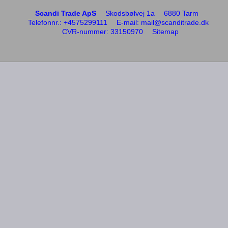
Scandi Trade ApS
Skodsbølvej 1a
6880 Tarm
Telefonnr.
:
+4575299111
E-mail
:
mail@scanditrade.dk
CVR-nummer
:
33150970
Sitemap