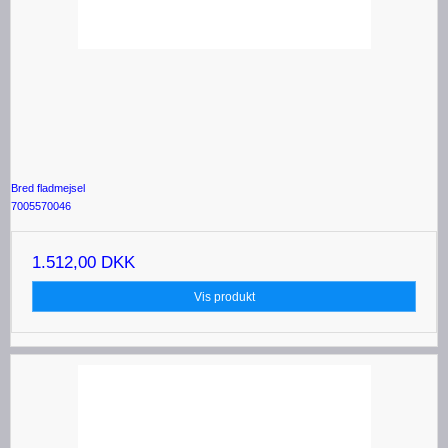
Bred fladmejsel
7005570046
1.512,00 DKK
Vis produkt