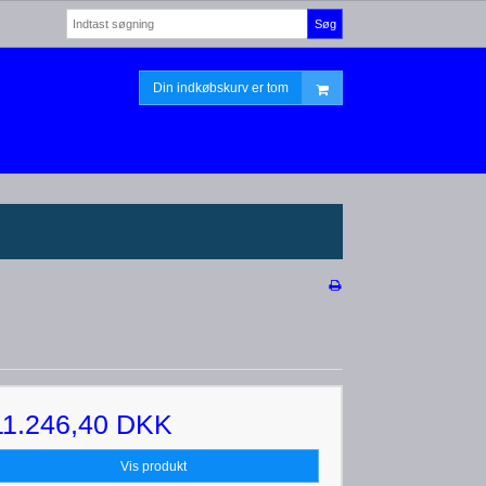
Søg
Din indkøbskurv er tom
11.246,40 DKK
Vis produkt