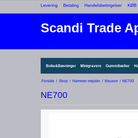
Levering
Betaling
Handelsbetingelser
KØB t
Scandi Trade A
Bolte&Bøsninger
Minigravere
Gummibælter
H
Forside
/
Shop
/
Hammer mejsler
/
Neuson
/
NE700
NE700