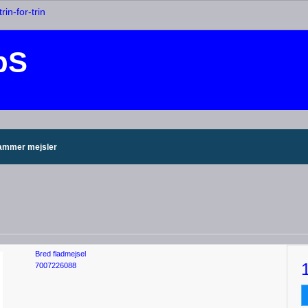
rin-for-trin
pS
ammer mejsler
Bred fladmejsel
7007226088